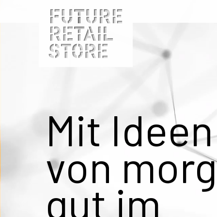
Mit Ideen
von mor
gut im